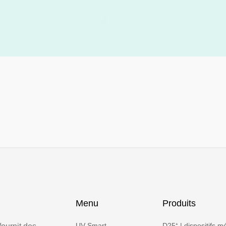
Menu
Produits
UV Smart
D25⁺ | dispositifs 