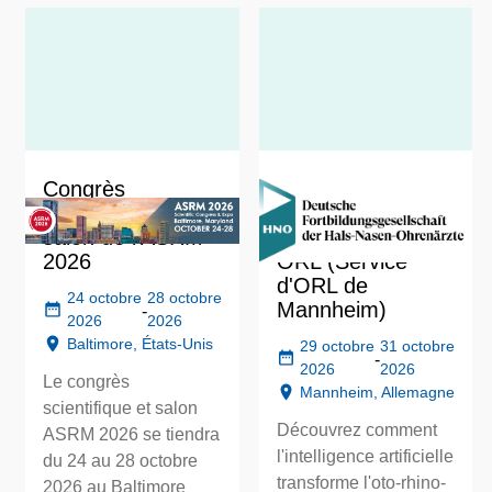
Congrès
59. Formation
scientifique et
continue destinée
salon de l'ASRM
aux médecins
2026
ORL (Service
d'ORL de
24 octobre
28 octobre
Mannheim)
-
2026
2026
Baltimore, États-Unis
29 octobre
31 octobre
-
2026
2026
Le congrès
Mannheim, Allemagne
scientifique et salon
Découvrez comment
ASRM 2026 se tiendra
l'intelligence artificielle
du 24 au 28 octobre
transforme l'oto-rhino-
2026 au Baltimore