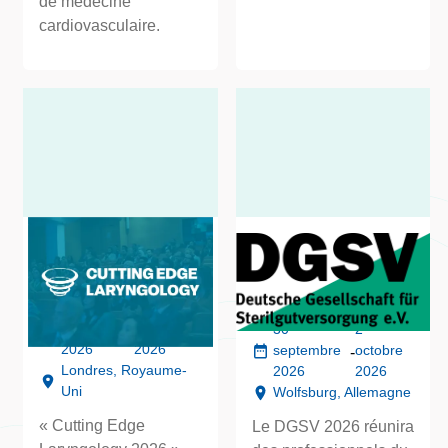
de médecine
cardiovasculaire.
Laryngologie de
29e congrès
pointe (CEL)
annuel de la
DGSV (DGSV)
23
25
septembre
septembre
30
2
-
2026
2026
septembre
octobre
-
Londres, Royaume-
2026
2026
Uni
Wolfsburg, Allemagne
« Cutting Edge
Le DGSV 2026 réunira