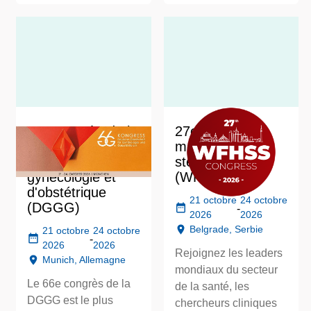
66e congrès de la
27e Congrès
Société
mondial sur la
allemande de
stérilisation
gynécologie et
(WFHSS)
d'obstétrique
21 octobre
24 octobre
(DGGG)
-
2026
2026
Belgrade, Serbie
21 octobre
24 octobre
-
2026
2026
Rejoignez les leaders
Munich, Allemagne
mondiaux du secteur
Le 66e congrès de la
de la santé, les
DGGG est le plus
chercheurs cliniques