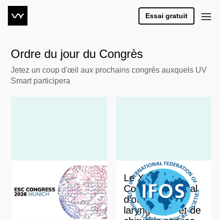
Essai gratuit
Ordre du jour du Congrès
Jetez un coup d'œil aux prochains congrès auxquels UV
Smart participera
Congrès de la
Le XXIIIe
Société
Congrès mondial
européenne de
d'oto-rhino-
cardiologie (ESC)
laryngologie et de