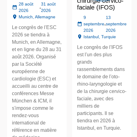
chirurgie cervico-
28 août
31 août
faciale (IFOS)
-
2026
2026
Munich, Allemagne
9
13
septembre
septembre
-
Le congrès de l'ESC
2026
2026
2026 se tiendra à
Istanbul, Turquie
Munich, en Allemagne,
Le congrès de l'IFOS
et en ligne du 28 au 31
est l'un des plus
août 2026. Organisé
grands
par la Société
rassemblements dans
européenne de
le domaine de l'oto-
cardiologie (ESC) et
rhino-laryngologie et
accueilli au centre de
de la chirurgie cervico-
conférences Messe
faciale, avec des
München & ICM, il
milliers de
s'impose comme le
participants. Il se
rendez-vous
tiendra en 2026 à
international de
Istanbul, en Turquie.
référence en matière