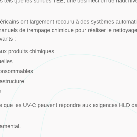
ues tels que les sondes TEE, une désinfection de haut ni
éricains ont largement recouru à des systèmes automati
anuels de trempage chimique pour réaliser le nettoyag
vants :
 aux produits chimiques
uelles
 consommables
astructure
é
rme que les UV-C peuvent répondre aux exigences HLD da
damental.