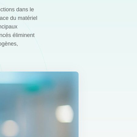
ctions dans le
cace du matériel
incipaux
ancés éliminent
hogènes,