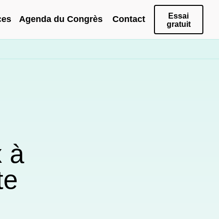
Essai
ces
Agenda du Congrès
Contact
gratuit
x à
te