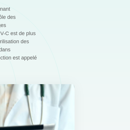
inant
ôle des
ges
UV-C est de plus
rilisation des
 dans
ection est appelé