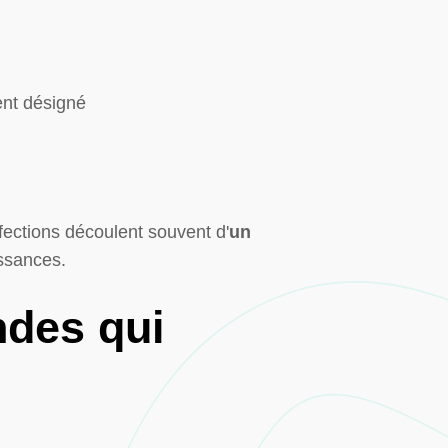
ment désigné
fections découlent souvent d'
un
ssances.
ndes qui