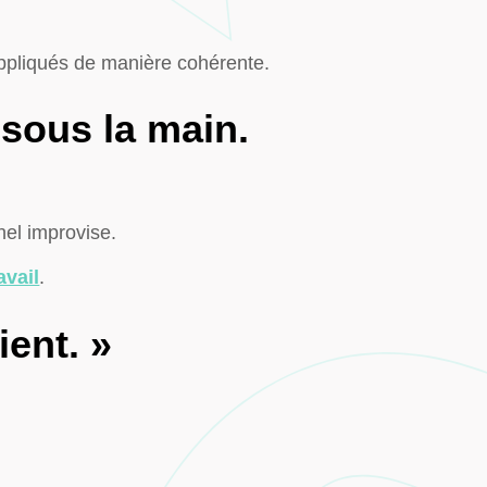
ppliqués de manière cohérente.
 sous la main.
nel improvise.
avail
.
ient. »